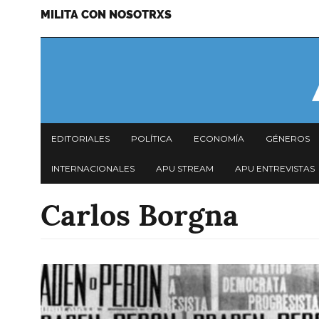
MILITA CON NOSOTRXS
Pasar
Menu
al
secundario
contenido
principal
Navegación
EDITORIALES
POLÍTICA
ECONOMÍA
GÉNEROS
principal
INTERNACIONALES
APU STREAM
APU ENTREVISTAS
Carlos Borgna
Imagen