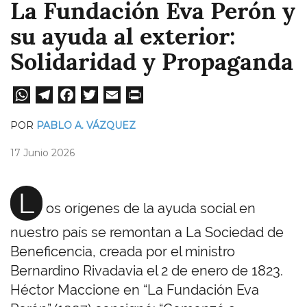
La Fundación Eva Perón y
su ayuda al exterior:
Solidaridad y Propaganda
W
Te
Fa
T
E
Pri
ha
le
ce
wi
m
nt
POR
PABLO A. VÁZQUEZ
ts
gr
bo
tt
ail
17 Junio 2026
A
a
ok
er
pp
m
L
os orígenes de la ayuda social en
nuestro país se remontan a La Sociedad de
Beneficencia, creada por el ministro
Bernardino Rivadavia el 2 de enero de 1823.
Héctor Maccione en “La Fundación Eva