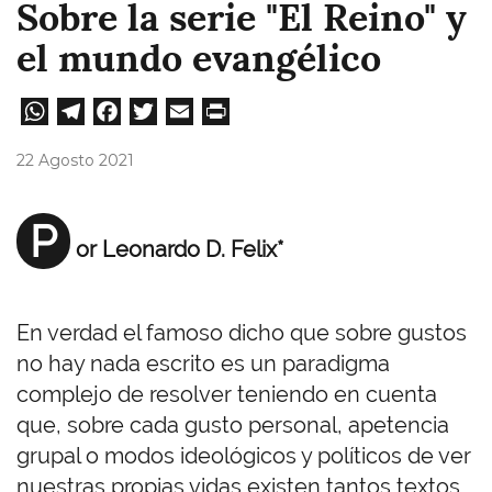
Sobre la serie "El Reino" y
el mundo evangélico
W
Te
Fa
T
E
Pri
ha
le
ce
wi
m
nt
22 Agosto 2021
ts
gr
bo
tt
ail
A
a
ok
er
P
or Leonardo D. Felix*
pp
m
En verdad el famoso dicho que sobre gustos
no hay nada escrito es un paradigma
complejo de resolver teniendo en cuenta
que, sobre cada gusto personal, apetencia
grupal o modos ideológicos y políticos de ver
nuestras propias vidas existen tantos textos,