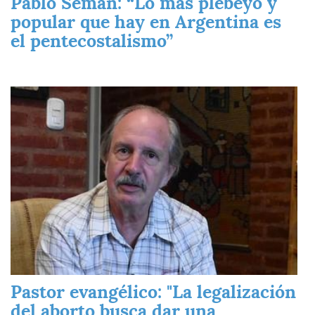
Pablo Semán: “Lo más plebeyo y
popular que hay en Argentina es
el pentecostalismo”
Imagen
Pastor evangélico: "La legalización
del aborto busca dar una