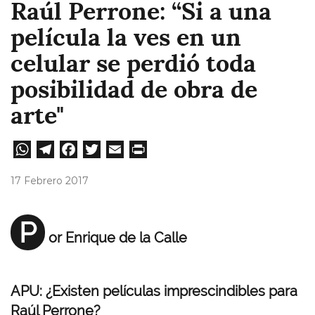
Raúl Perrone: “Si a una
película la ves en un
celular se perdió toda
posibilidad de obra de
arte"
W
Te
Fa
T
E
Pri
ha
le
ce
wi
m
nt
17 Febrero 2017
ts
gr
bo
tt
ail
A
a
ok
er
P
or Enrique de la Calle
pp
m
APU: ¿Existen películas imprescindibles para
Raúl Perrone?