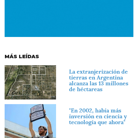
MÁS LEÍDAS
Imagen
La extranjerización de
tierras en Argentina
alcanza las 13 millones
de héctareas
Imagen
"En 2002, había más
inversión en ciencia y
tecnología que ahora"