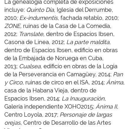
La genealogía completa de exposiciones
incluye:
Quinto Día,
Iglesia del Derrumbe,
2010
; Ex-indumentis
, fachada retablo, 2010;
ZONE,
ruinas de la Casa de La Comedia,
2012;
Translate
, dentro de Espacios Ibsen,
Casona de Línea, 2012;
La parte maldita
,
dentro de Espacios Ibsen, edificio en obras
de la Embajada de Noruega en Cuba,
2013;
Cualsea
, edificio en obras de la Logia
de la Perseverancia en Camagüey, 2014;
Pan
y Circo
, ruinas de circo en el ISA, 2014;
Ánima
,
casa de la Habana Vieja, dentro de
Espacios Ibsen, 2014;
La Inauguración
,
Galería independiente XOHO2015;
Ánima II
,
Centro Loyola, 2017;
Personaje de largas
orejas
, Centro de Desarrollo de las Artes