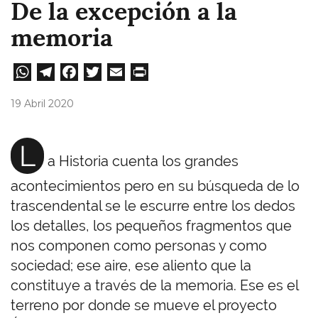
De la excepción a la
memoria
W
Te
Fa
T
E
Pri
ha
le
ce
wi
m
nt
19 Abril 2020
ts
gr
bo
tt
ail
A
a
ok
er
L
a Historia cuenta los grandes
pp
m
acontecimientos pero en su búsqueda de lo
trascendental se le escurre entre los dedos
los detalles, los pequeños fragmentos que
nos componen como personas y como
sociedad; ese aire, ese aliento que la
constituye a través de la memoria. Ese es el
terreno por donde se mueve el proyecto