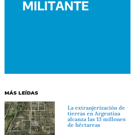
MÁS LEÍDAS
Imagen
La extranjerización de
tierras en Argentina
alcanza las 13 millones
de héctareas