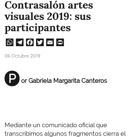
Contrasalón artes
visuales 2019: sus
participantes
W
Te
Fa
T
E
Pri
ha
le
ce
wi
m
nt
06 Octubre 2019
ts
gr
bo
tt
ail
A
a
ok
er
P
or Gabriela Margarita Canteros
pp
m
Mediante un comunicado oficial que
transcribimos algunos fragmentos cierra el