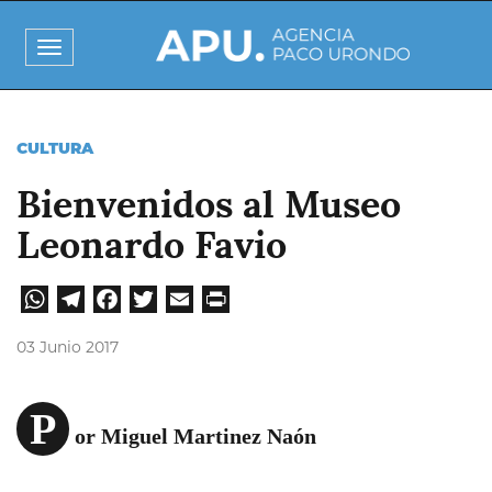
Pasar
al
Toggle
contenido
navigation
principal
CULTURA
Bienvenidos al Museo
Leonardo Favio
W
Te
Fa
Tw
E
Pri
hat
leg
ce
itt
ma
nt
03 Junio 2017
sA
ra
bo
er
il
pp
m
ok
P
or Miguel Martinez Naón