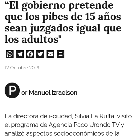
“El gobierno pretende
que los pibes de 15 años
sean juzgados igual que
los adultos"
W
Te
Fa
T
E
Pri
ha
le
ce
wi
m
nt
12 Octubre 2019
ts
gr
bo
tt
ail
A
a
ok
er
P
or Manuel Izraelson
pp
m
La directora de i-ciudad, Silvia La Ruffa, visitó
el programa de Agencia Paco Urondo TV y
analizó aspectos socioeconómicos de la