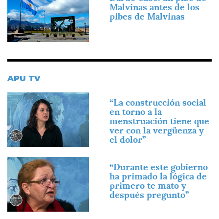
Malvinas antes de los
pibes de Malvinas
APU TV
Imagen
“La construcción social
en torno a la
menstruación tiene que
ver con la vergüenza y
el dolor”
Imagen
“Durante este gobierno
ha primado la lógica de
primero te mato y
después pregunto”