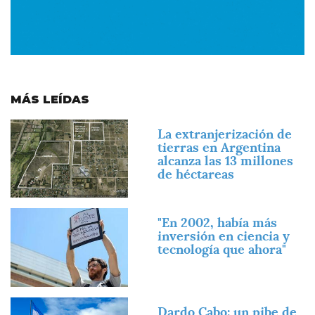
MÁS LEÍDAS
Imagen
La extranjerización de
tierras en Argentina
alcanza las 13 millones
de héctareas
Imagen
"En 2002, había más
inversión en ciencia y
tecnología que ahora"
Imagen
Dardo Cabo: un pibe de