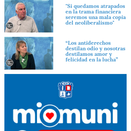
Imagen
"Si quedamos atrapados
en la trama financiera
seremos una mala copia
del neoliberalismo"
Imagen
“Los antiderechos
destilan odio y nosotras
destilamos amor y
felicidad en la lucha”
Imagen
Imagen