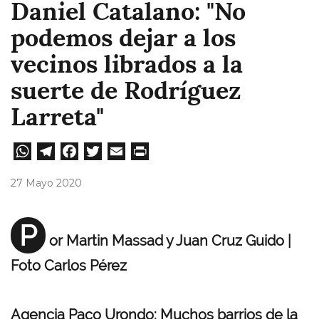
Daniel Catalano: "No
podemos dejar a los
vecinos librados a la
suerte de Rodríguez
Larreta"
W
Te
Fa
T
E
Pri
ha
le
ce
wi
m
nt
27 Mayo 2020
ts
gr
bo
tt
ail
A
a
ok
er
P
or Martin Massad y Juan Cruz Guido |
pp
m
Foto Carlos Pérez
Agencia Paco Urondo: Muchos barrios de la