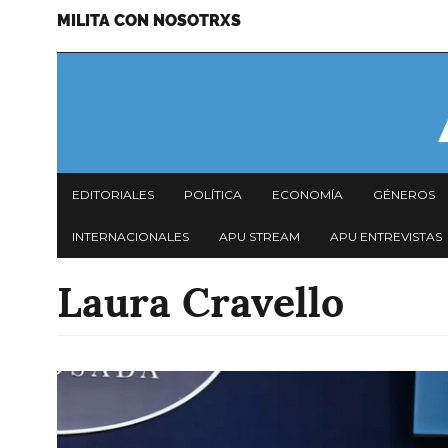
MILITA CON NOSOTRXS
Pasar
Menu
al
secundario
contenido
principal
Navegación
EDITORIALES
POLÍTICA
ECONOMÍA
GÉNEROS
principal
INTERNACIONALES
APU STREAM
APU ENTREVISTAS
Laura Cravello
Imagen