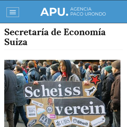
Pasar
al
Toggle
contenido
navigation
principal
Secretaría de Economía
Suiza
Imagen