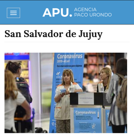
Pasar
al
Toggle
contenido
navigation
principal
San Salvador de Jujuy
Imagen