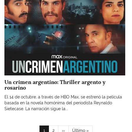
Un crimen argentino: Thriller argento y
rosarino
El 14 de octubre, a través de HBO Max, se estrenó la película
basada en la novela homónima del periodista Reynaldo
Sietecase. La narración sigue la...
Paginación
Página
1
Page
2
Siguiente
››
Última
Último »