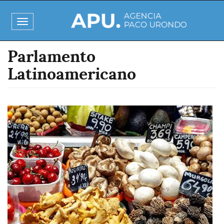
Pasar
al
Toggle
contenido
navigation
principal
Parlamento
Latinoamericano
Imagen