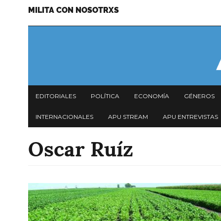
MILITA CON NOSOTRXS
Pasar
Menu
al
secundario
contenido
principal
Navegación
EDITORIALES
POLÍTICA
ECONOMÍA
GÉNEROS
principal
INTERNACIONALES
APU STREAM
APU ENTREVISTAS
Oscar Ruíz
Imagen