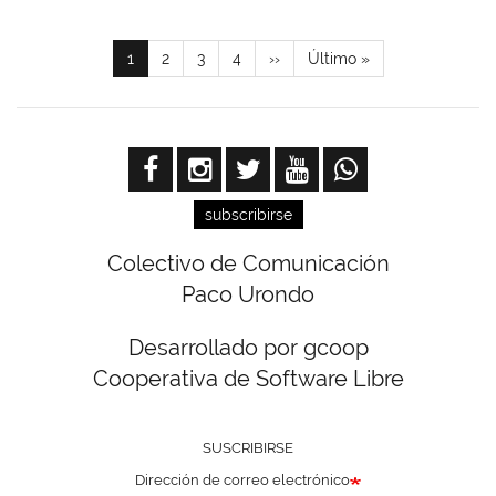
Paginación
Página
1
Page
2
Page
3
Page
4
Siguiente
››
Última
Último »
actual
página
página
subscribirse
Colectivo de Comunicación
Paco Urondo
Desarrollado por gcoop
Cooperativa de Software Libre
SUSCRIBIRSE
Dirección de correo electrónico