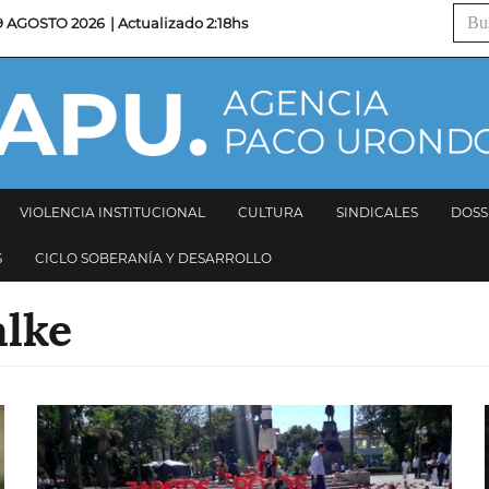
Busc
9 AGOSTO 2026
| Actualizado
2:18hs
VIOLENCIA INSTITUCIONAL
CULTURA
SINDICALES
DOSS
S
CICLO SOBERANÍA Y DESARROLLO
alke
Imagen