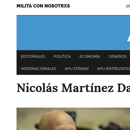
MILITA CON NOSOTRXS
0
Pasar
Menu
al
secundario
contenido
principal
Navegación
EDITORIALES
POLÍTICA
ECONOMÍA
GÉNEROS
principal
INTERNACIONALES
APU STREAM
APU ENTREVISTA
Nicolás Martínez D
Imagen