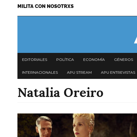
MILITA CON NOSOTRXS
Pasar
Menu
al
secundario
contenido
principal
Navegación
EDITORIALES
POLÍTICA
ECONOMÍA
GÉNEROS
principal
INTERNACIONALES
APU STREAM
APU ENTREVISTAS
Natalia Oreiro
Imagen