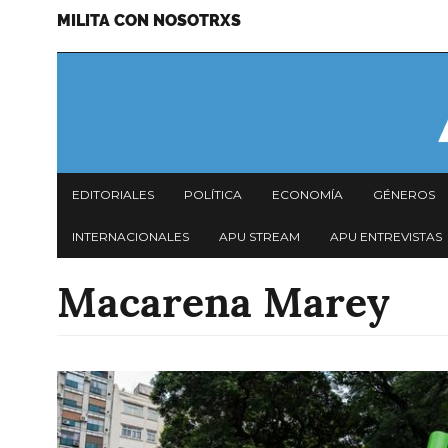
MILITA CON NOSOTRXS
Pasar
Menu
al
secundario
contenido
principal
Navegación
EDITORIALES
POLÍTICA
ECONOMÍA
GÉNEROS
principal
INTERNACIONALES
APU STREAM
APU ENTREVISTAS
Macarena Marey
Imagen