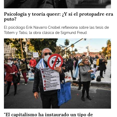
Psicología y teoría queer: ¿Y si el protopadre era
puto?
El psicólogo Erik Navarro Cnobel reflexiona sobre las tesis de
Tótem y Tabú, la obra clásica de Sigmund Freud.
Imagen
"El capitalismo ha instaurado un tipo de