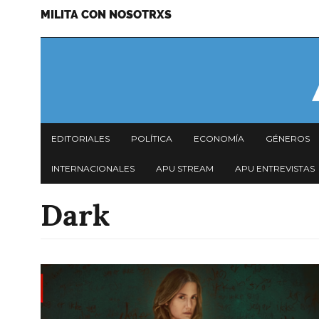
MILITA CON NOSOTRXS
Pasar
Menu
al
secundario
contenido
principal
Navegación
EDITORIALES
POLÍTICA
ECONOMÍA
GÉNEROS
principal
INTERNACIONALES
APU STREAM
APU ENTREVISTAS
Dark
Imagen