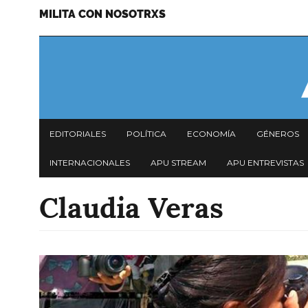
MILITA CON NOSOTRXS
Pasar
Menu
al
secundario
contenido
principal
Navegación
EDITORIALES
POLÍTICA
ECONOMÍA
GÉNEROS
principal
INTERNACIONALES
APU STREAM
APU ENTREVISTAS
Claudia Veras
Imagen