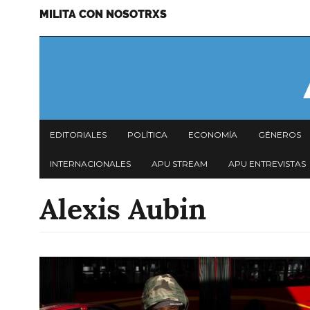
MILITA CON NOSOTRXS
Pasar
Menu
al
secundario
contenido
principal
Navegación
EDITORIALES
POLÍTICA
ECONOMÍA
GÉNEROS
principal
INTERNACIONALES
APU STREAM
APU ENTREVISTAS
Alexis Aubin
Imagen