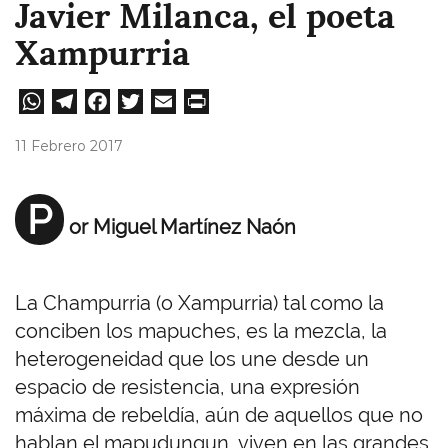
Javier Milanca, el poeta
Xampurria
W
Te
Fa
T
E
Pri
ha
le
ce
wi
m
nt
11 Febrero 2017
ts
gr
bo
tt
ail
A
a
ok
er
P
or Miguel Martínez Naón
pp
m
La Champurria (o Xampurria) tal como la
conciben los mapuches, es la mezcla, la
heterogeneidad que los une desde un
espacio de resistencia, una expresión
máxima de rebeldía, aún de aquellos que no
hablan el mapudungun, viven en las grandes