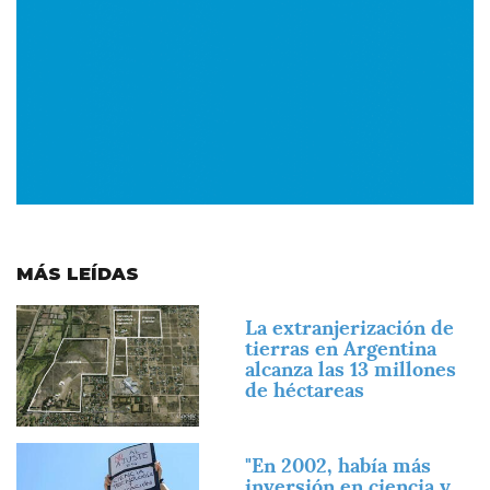
MÁS LEÍDAS
Imagen
La extranjerización de
tierras en Argentina
alcanza las 13 millones
de héctareas
Imagen
"En 2002, había más
inversión en ciencia y