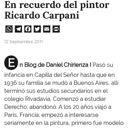
En recuerdo del pintor
Ricardo Carpani
W
Te
Fa
T
E
Pri
ha
le
ce
wi
m
nt
12 Septiembre 2011
ts
gr
bo
tt
ail
A
a
ok
er
E
n Blog de Daniel Chirienza I
Pasó su
pp
m
infancia en Capilla del Señor hasta que en
1936 su familia se mudó a Buenos Aires, allí
terminó sus estudios secundarios en el
colegio Rivadavia. Comenzó a estudiar
Derecho; abandonó. A los 20 años viajó a
París, Francia; empezó a interesarse
seriamente en la pintura, primero fue modelo